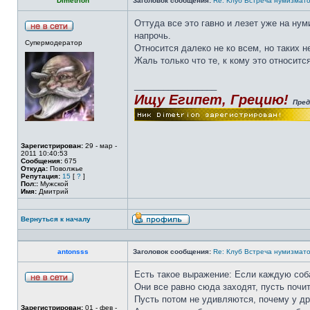
Dimetrion
Заголовок сообщения:
Re: Клуб Встреча нумизмато
Оттуда все это гавно и лезет уже на ну
напрочь.
Супермодератор
Относится далеко не ко всем, но таких н
Жаль только что те, к кому это относитс
_________________
Ищу Египет, Грецию!
Пред
Зарегистрирован:
29 - мар -
2011 10:40:53
Сообщения:
675
Откуда:
Поволжье
Репутация:
15
[
?
]
Пол::
Мужской
Имя:
Дмитрий
Вернуться к началу
antonsss
Заголовок сообщения:
Re: Клуб Встреча нумизмато
Есть такое выражение: Если каждую соба
Они все равно сюда заходят, пусть почи
Пусть потом не удивляются, почему у др
Зарегистрирован:
01 - фев -