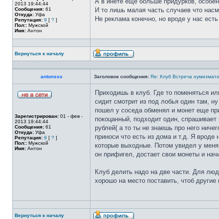
А в инете еще больше придурков, особен
2013 19:44:44
Сообщения:
61
И то лишь малая часть случаев что нас
Откуда:
Уфа
Не реклама конечно, но вроде у нас есть
Репутация:
9
[
?
]
Пол::
Мужской
Имя:
Антон
Вернуться к началу
antonsss
Заголовок сообщения:
Re: Клуб Встреча нумизмато
Приходишь в клуб. Где то поменяться и
сидит смотрит из под лобья один там, ну
пошел у соседа обменял и монет еще при
Зарегистрирован:
01 - фев -
покоцанный, подходит один, спрашивает п
2013 19:44:44
Сообщения:
61
рублей( а то ты не знаешь про него ничег
Откуда:
Уфа
приноси что есть из дома и т.д. Я вроде
Репутация:
9
[
?
]
Пол::
Мужской
которые выходные. Потом увидел у меня 
Имя:
Антон
он прифигел, достает свои монеты и нач
Клуб делить надо на две части. Для людей
хорошо на место поставить, чтоб другие
Вернуться к началу