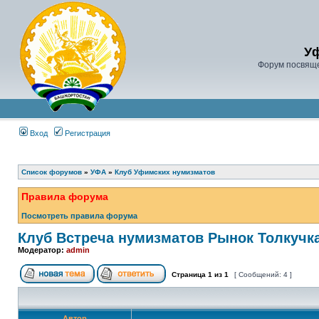
У
Форум посвяще
Вход
Регистрация
Список форумов
»
УФА
»
Клуб Уфимских нумизматов
Правила форума
Посмотреть правила форума
Клуб Встреча нумизматов Рынок Толкучк
Модератор:
admin
Страница
1
из
1
[ Сообщений: 4 ]
Автор