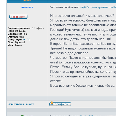
antonsss
Заголовок сообщения:
Клуб Встреча нумизматов Р
Или встреча алкашей и матюгальников?
Я про всех не говорю, большинство у нас
морально отставшие не воспитанные лю
Зарегистрирован:
01 - фев -
Господа! Нумизматы( т.е. мы) иногда при
2013 19:44:44
Сообщения:
61
множественном числе) не воспитали роди
Откуда:
Уфа
даже не при детях это делать нельзя!
Репутация:
9
[
?
]
Пол::
Мужской
Второе! Если Вас называют на Вы, не ну
Имя:
Антон
Третье! Не надо продавать монеты выше 
всё раза в два дешевле.
Четвертое. Пьете спиртное хотя бы близ
чуть! (я тоже выражаюсь конечно, но с 
Пятое. Если у Вас не купили, ну не нужн
Простите за прямолинейность, хочется ку
Я просто сегодня еле уже сдержался что
ставить!
Всех все таки с Уважением и спасибо за
Вернуться к началу