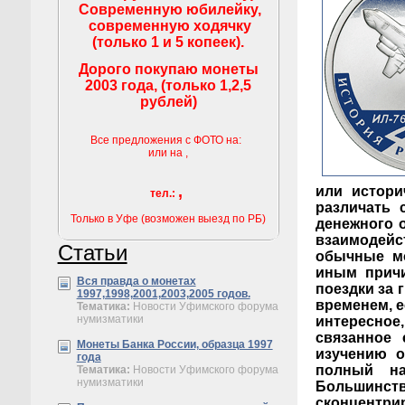
Современную юбилейку,
современную ходячку
(только 1 и 5 копеек).
Дорого покупаю монеты
2003 года, (только 1,2,5
рублей)
Все предложения с ФОТО на:
или на
,
,
или истори
тел.:
различать 
Только в Уфе (возможен выезд по РБ)
денежного 
взаимодейс
Статьи
обычные мо
иным причи
Вся правда о монетах
поездки за 
1997,1998,2001,2003,2005 годов.
временем, е
Тематика:
Новости Уфимского форума
нумизматики
интересное
связанное 
Монеты Банка России, образца 1997
изучению о
года
полный на
Тематика:
Новости Уфимского форума
нумизматики
Большинств
сконцентр