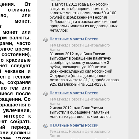
Банка
щения. От
1 августа 2012 года Банк России
выпустил в обращение памятные
т отличать
золотые монеты номиналом 50 и 100
ство, или
рублей с изображением Георгия
 монет.
Победоносца и в рамках эмиссионной
монет —
программы монеты из недрагоценных
металлов:
 монет или
орм валюты.
Памятные монеты России
рами, часто
Тематика:
Новости Центрального
олгое время
Банка
остоянии),
31 июля 2012 года Банк России
выпускает в обращение памятную
но красивые
серебряную монету номиналом 3
нет следует
рубля, посвященную 100-летию
й чеканки и
Военно-воздушных сил Российской
Федерации (масса драгоценного
ся в тесном
металла в чистоте 31,1 г, проба сплава
ь, сохраняя
925, каталожный № 5111-0238).
 по тем или
шиеся после
Памятные монеты России
бращении. Со
Тематика:
Новости Центрального
Банка
евращается в
2 июля 2012 года Банк России
 увлечение,
выпустил в обращение памятные
 интерес к
монеты из драгоценных металлов:
чет собрать
Памятные монеты России
ый период.
Тематика:
Новости Центрального
 они должны
Банка
олее узком