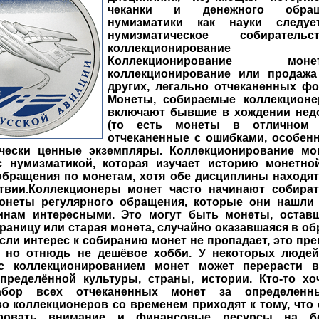
чеканки и денежного обра
нумизматики как науки следуе
нумизматическое собиратель
коллекционирование
Коллекционирование 
коллекционирование или продажа
других, легально отчеканенных ф
Монеты, собираемые коллекционе
включают бывшие в хождении нед
(то есть монеты в отличном с
отчеканенные с ошибками, особен
чески ценные экземпляры. Коллекционирование мо
с нумизматикой, которая изучает историю монетно
обращения по монетам, хотя обе дисциплины находят
твии.Коллекционеры монет часто начинают собират
неты регулярного обращения, которые они нашли
нам интересными. Это могут быть монеты, остав
границу или старая монета, случайно оказавшаяся в о
сли интерес к собиранию монет не пропадает, это пр
, но отнюдь не дешёвое хобби. У некоторых людей
с коллекционированием монет может перерасти в
пределённой культуры, страны, истории. Кто-то хо
бор всех отчеканенных монет за определенн
о коллекционеров со временем приходят к тому, что
ировать внимание и финансовые ресурсы на б