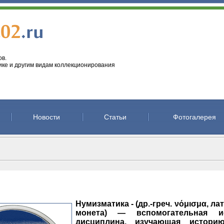
в.
ке и другим видам коллекционирования
Новости
Статьи
Фотогалерея
Нумизматика -
(др.-греч. νόμισμα, л
монета) — вспомогательная ис
дисциплина, изучающая истори