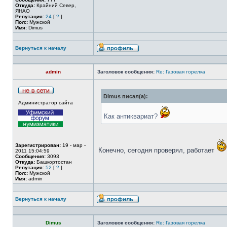
Откуда:
Крайний Север,
ЯНАО
Репутация:
24
[
?
]
Пол::
Мужской
Имя:
Dimus
Вернуться к началу
admin
Заголовок сообщения:
Re: Газовая горелка
Dimus писал(а):
Администратор сайта
Как антиквариат?
Зарегистрирован:
19 - мар -
Конечно, сегодня проверял, работает
2011 15:04:59
Сообщения:
3093
Откуда:
Башкортостан
Репутация:
52
[
?
]
Пол::
Мужской
Имя:
admin
Вернуться к началу
Dimus
Заголовок сообщения:
Re: Газовая горелка