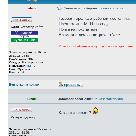
Заголовок сообщения:
Газовая горелка
admin
Газовая горелка в рабочем состоянии.
Предложите. МПЦ по ходу.
Администратор сайта
Почта на покупателе.
Возможна личная встреча в Уфе.
У вас нет необходимых прав для просмотра вложен
Зарегистрирован:
19 - мар -
2011 15:04:59
Сообщения:
3093
Откуда:
Башкортостан
Репутация:
52
[
?
]
Пол::
Мужской
Имя:
admin
Вернуться к началу
Dimus
Заголовок сообщения:
Re: Газовая горелка
Как антиквариат?
Супермодератор
Зарегистрирован:
25 - мар -
2011 14:21:09
Сообщения:
777