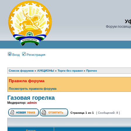
У
Форум посвяще
Вход
Регистрация
Список форумов
»
АУКЦИОНЫ
»
Торги без правил
»
Прочее
Правила форума
Посмотреть правила форума
Газовая горелка
Модератор:
admin
Страница
1
из
1
[ Сообщений: 8 ]
Автор