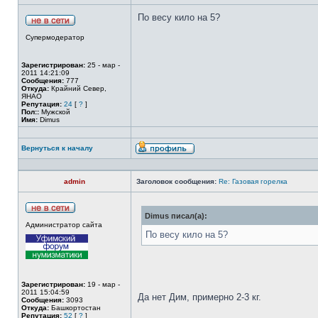
По весу кило на 5?
Супермодератор
Зарегистрирован:
25 - мар -
2011 14:21:09
Сообщения:
777
Откуда:
Крайний Север,
ЯНАО
Репутация:
24
[
?
]
Пол::
Мужской
Имя:
Dimus
Вернуться к началу
admin
Заголовок сообщения:
Re: Газовая горелка
Dimus писал(а):
Администратор сайта
По весу кило на 5?
Зарегистрирован:
19 - мар -
2011 15:04:59
Да нет Дим, примерно 2-3 кг.
Сообщения:
3093
Откуда:
Башкортостан
Репутация:
52
[
?
]