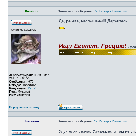
Dimetrion
Заголовок сообщения:
Re: Пожар в Башкирии
Да, ребята, наслышаны!!! Держитесь!
Супермодератор
_________________
Ищу Египет, Грецию!
Пред
Зарегистрирован:
29 - мар -
2011 10:40:53
Сообщения:
675
Откуда:
Поволжье
Репутация:
15
[
?
]
Пол::
Мужской
Имя:
Дмитрий
Вернуться к началу
Натаныч
Заголовок сообщения:
Re: Пожар в Башкирии
Улу-Теляк сейчас Урман,место там не сп