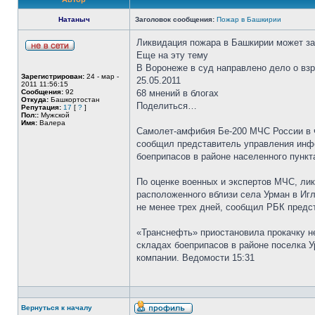
Натаныч
Заголовок сообщения:
Пожар в Башкирии
Ликвидация пожара в Башкирии может за
Еще на эту тему
В Воронеже в суд направлено дело о взр
Зарегистрирован:
24 - мар -
25.05.2011
2011 11:56:15
Сообщения:
92
68 мнений в блогах
Откуда:
Башкортостан
Поделиться…
Репутация:
17
[
?
]
Пол::
Мужской
Имя:
Валера
Самолет-амфибия Бе-200 МЧС России в ч
сообщил представитель управления инфо
боеприпасов в районе населенного пункта
По оценке военных и экспертов МЧС, ли
расположенного вблизи села Урман в Иг
не менее трех дней, сообщил РБК предс
«Транснефть» приостановила прокачку н
складах боеприпасов в районе поселка У
компании. Ведомости 15:31
Вернуться к началу