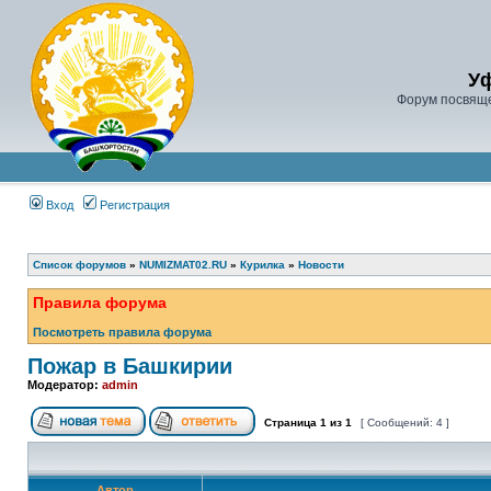
У
Форум посвяще
Вход
Регистрация
Список форумов
»
NUMIZMAT02.RU
»
Курилка
»
Новости
Правила форума
Посмотреть правила форума
Пожар в Башкирии
Модератор:
admin
Страница
1
из
1
[ Сообщений: 4 ]
Автор