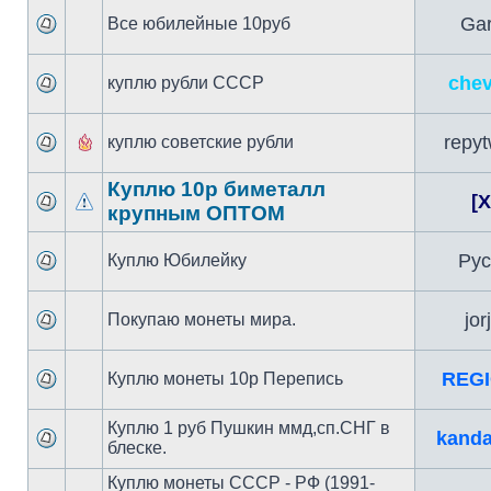
Gar
Все юбилейные 10руб
chev
куплю рубли СССР
repyt
куплю советские рубли
Куплю 10р биметалл
[X
крупным ОПТОМ
Рус
Куплю Юбилейку
jor
Покупаю монеты мира.
REGI
Куплю монеты 10р Перепись
Куплю 1 руб Пушкин ммд,сп.СНГ в
kanda
блеске.
Куплю монеты СССР - РФ (1991-