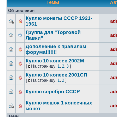
Темы
Ав
Объявления
Куплю монеты СССР 1921-
ad
1961
Группа для "Торговой
ad
Лавки"
Дополнение к правилам
ad
форума!!!!!!!
Куплю 10 копеек 2002М
ad
[
На страницу:
1
,
2
,
3
]
Куплю 10 копеек 2001СП
ad
[
На страницу:
1
,
2
]
Куплю серебро СССР
ad
Куплю мешок 1 копеечных
ad
монет
Темы