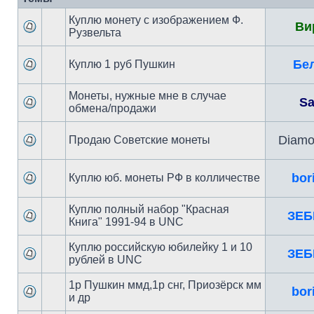
Куплю монету с изображением Ф.
Ви
Рузвельта
Бе
Куплю 1 руб Пушкин
Монеты, нужные мне в случае
Sa
обмена/продажи
Diamo
Продаю Советские монеты
bori
Куплю юб. монеты РФ в колличестве
Куплю полный набор "Красная
ЗЕБ
Книга" 1991-94 в UNC
Куплю российскую юбилейку 1 и 10
ЗЕБ
рублей в UNC
1р Пушкин ммд,1р снг, Приозёрск мм
bori
и др