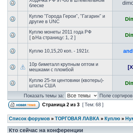
Ходячка РФ 97-08 в штемпельном
dimo
блеске
Куплю "Города Герои", "Гагарин" и
Di
другие в UNC
Куплю монеты 2011 года РФ
Di
[
На страницу: 1
,
2 ]
and
Куплю 10,15,20 коп. - 1921г.
10р биметалл крупным оптом и
[X
мешками с пломбой
Куплю 25-ти центовики (квотеры)-
Di
штаты США
Показать темы за:
Поле сортиров
Страница
2
из
3
[ Тем: 68 ]
Список форумов
»
ТОРГОВАЯ ЛАВКА
»
Куплю
»
Ну
Кто сейчас на конференции