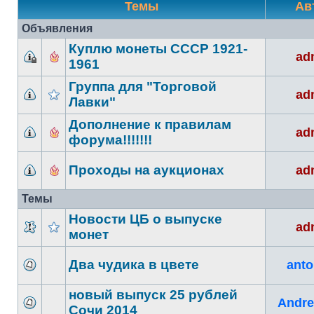
Темы
Ав
Объявления
Куплю монеты СССР 1921-
ad
1961
Группа для "Торговой
ad
Лавки"
Дополнение к правилам
ad
форума!!!!!!!
Проходы на аукционах
ad
Темы
Новости ЦБ о выпуске
ad
монет
Два чудика в цвете
anto
новый выпуск 25 рублей
Andre
Сочи 2014