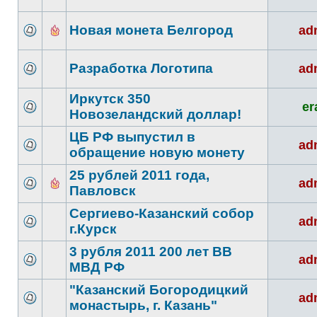
Новая монета Белгород
ad
Разработка Логотипа
ad
Иркутск 350
er
Новозеландский доллар!
ЦБ РФ выпустил в
ad
обращение новую монету
25 рублей 2011 года,
ad
Павловск
Сергиево-Казанский собор
ad
г.Курск
3 рубля 2011 200 лет ВВ
ad
МВД РФ
"Казанский Богородицкий
ad
монастырь, г. Казань"