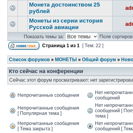
Монета достоинством 25
ad
рублей
Монеты из серии история
ad
Русской авиации
Показать темы за:
Поле сортиров
Страница
1
из
1
[ Тем: 22 ]
Список форумов
»
МОНЕТЫ
»
Общий форум
»
Ново
Кто сейчас на конференции
Сейчас этот форум просматривают: нет зарегистрирова
Нет непрочитан
Непрочитанные сообщения
сообщений
Нет непрочитан
Непрочитанные сообщения
сообщений [ По
[ Популярная тема ]
тема ]
Непрочитанные сообщения
Нет непрочитан
[ Тема закрыта ]
сообщений [ Тема