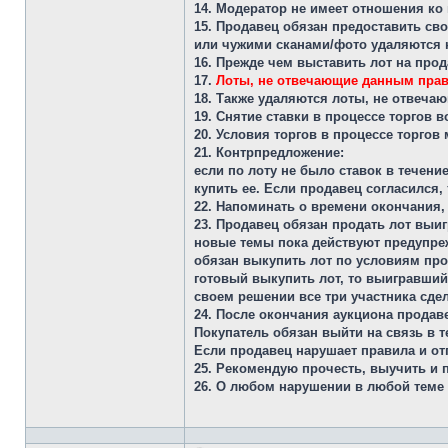
14. Модератор не имеет отношения ко
15. Продавец обязан предоставить св
или чужими сканами/фото удаляются 
16. Прежде чем выставить лот на прод
17.
Лоты, не отвечающие данным прав
18. Также удаляются лоты, не отвеча
19. Снятие ставки в процессе торгов
20. Условия торгов в процессе торгов
21. Контрпредложение:
если по лоту не было ставок в течен
купить ее. Если продавец согласился,
22. Напоминать о времени окончания, 
23. Продавец обязан продать лот выиг
новые темы пока действуют предупреж
обязан выкупить лот по условиям прод
готовый выкупить лот, то выигравший 
своем решении все три участника сде
24. После окончания аукциона продав
Покупатель обязан выйти на связь в т
Если продавец нарушает правила и отг
25. Рекомендую прочесть, выучить и
26. О любом нарушении в любой теме