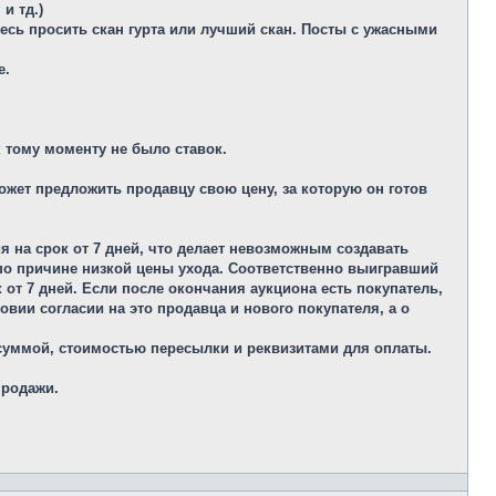
и тд.)
есь просить скан гурта или лучший скан. Посты с ужасными
е.
к тому моменту не было ставок.
ожет предложить продавцу свою цену, за которую он готов
я на срок от 7 дней, что делает невозможным создавать
по причине низкой цены ухода. Соответственно выигравший
 от 7 дней. Если после окончания аукциона есть покупатель,
вии согласии на это продавца и нового покупателя, а о
суммой, стоимостью пересылки и реквизитами для оплаты.
продажи.