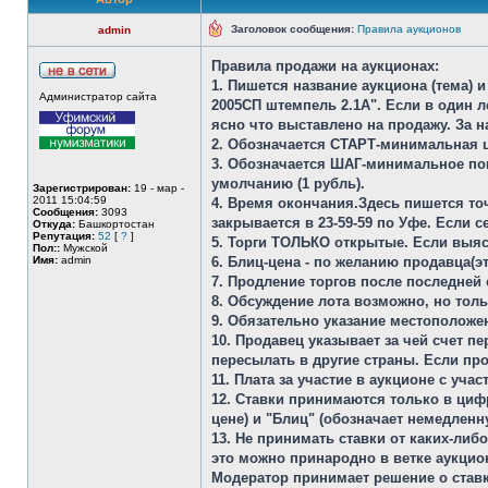
Заголовок сообщения:
Правила аукционов
admin
Правила продажи на аукционах:
1. Пишется название аукциона (тема)
Администратор сайта
2005СП штемпель 2.1А". Если в один 
ясно что выставлено на продажу. За 
2. Обозначается СТАРТ-минимальная це
3. Обозначается ШАГ-минимальное пов
умолчанию (1 рубль).
Зарегистрирован:
19 - мар -
2011 15:04:59
4. Время окончания.Здесь пишется точ
Сообщения:
3093
закрывается в 23-59-59 по Уфе. Если с
Откуда:
Башкортостан
Репутация:
52
[
?
]
5. Торги ТОЛЬКО открытые. Если выясн
Пол::
Мужской
Имя:
admin
6. Блиц-цена - по желанию продавца(
7. Продление торгов после последней 
8. Обсуждение лота возможно, но тол
9. Обязательно указание местоположе
10. Продавец указывает за чей счет п
пересылать в другие страны. Если пр
11. Плата за участие в аукционе с уча
12. Ставки принимаются только в цифр
цене) и "Блиц" (обозначает немедленну
13. Не принимать ставки от каких-либ
это можно принародно в ветке аукцио
Модератор принимает решение о ставк