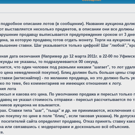
 и подробное описание лотов (в сообщении). Название аукциона до
лот выставляется несколько предметов, в описании они все должны
нарушение продавцу выписывается предупреждение сроком от 3 дней
на, за которую продавец готов отдать монету. Торги на аукционе 
ышение ставки. Шаг указывается только цифрой! Шаг "любой","кратн
ная дата окончания (Например до 12 марта 2011г. в 22-00 по Уфимск
екунды не указаны, то подразумевается 00 секунд.
ится, что один человек под разными никами "шагает", то лот удал
это цена немедленной покупки). Блиц должен быть больше цены стар
ставки (антиснайпер) - по желанию продавца, но это должно быть у
ько по теме, без комментариев не имеющих отношения к лоту.
ния лота
ересыл и какова его цена. По умолчанию продажа и пересыл только 
одавец не указал стоимость отправки - пересыл рассчитывается по
стников аукциона не взымается.
ах. Ставки типа "шаг", "тыща" и др. не принимаются, исключения с
ю покупку по цене в поле "блиц", если таковая указана). Не допуск
о посетителей сайта определяет продавец. Отказ принять ставку ка
на или связавшись с модераторами и досконально всё объяснив.
е.