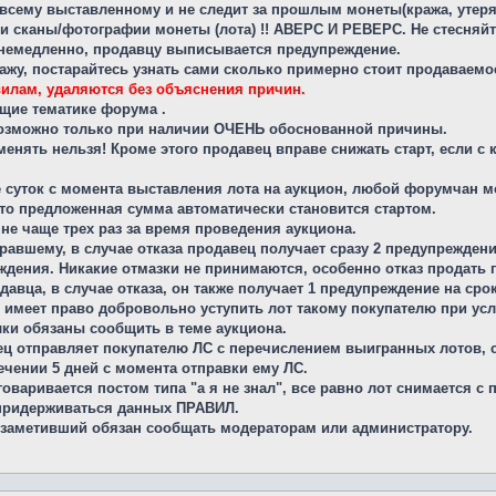
 всему выставленному и не следит за прошлым монеты(кража, утеря 
ои сканы/фотографии монеты (лота) !! АВЕРС И РЕВЕРС. Не стесняйт
немедленно, продавцу выписывается предупреждение.
ажу, постарайтесь узнать сами сколько примерно стоит продаваемо
илам, удаляются без объяснения причин.
ющие тематике форума .
 возможно только при наличии ОЧЕНЬ обоснованной причины.
 менять нельзя! Кроме этого продавец вправе снижать старт, если с 
ие суток с момента выставления лота на аукцион, любой форумчан м
 то предложенная сумма автоматически становится стартом.
не чаще трех раз за время проведения аукциона.
равшему, в случае отказа продавец получает сразу 2 предупреждени
дения. Никакие отмазки не принимаются, особенно отказ продать 
авца, в случае отказа, он также получает 1 предупреждение на срок
имеет право добровольно уступить лот такому покупателю при усло
лки обязаны сообщить в теме аукциона.
ец отправляет покупателю ЛС с перечислением выигранных лотов, 
ечении 5 дней с момента отправки ему ЛС.
оваривается постом типа "а я не знал", все равно лот снимается с 
 придерживаться данных ПРАВИЛ.
 заметивший обязан сообщать модераторам или администратору.