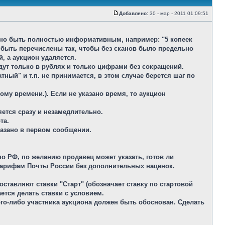
Добавлено:
30 - мар - 2011 01:09:51
лжно быть полностью информативным, например: "5 копеек
 быть перечислены так, чтобы без сканов было предельно
, а аукцион удаляется.
идут только в рублях и только цифрами без сокращений.
ый" и т.п. не принимается, в этом случае берется шаг по
ому времени.). Если не указано время, то аукцион
яется сразу и незамедлительно.
та.
казано в первом сообщении.
по РФ, по желанию продавец может указать, готов ли
 тарифам Почты России без дополнительных наценок.
оставляют ставки "Старт" (обозначает ставку по стартовой
ается делать ставки с условием.
кого-либо участника аукциона должен быть обоснован. Сделать