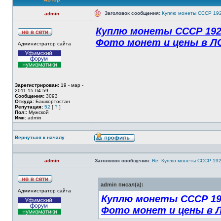
Заголовок сообщения:
Куплю монеты СССР 19
admin
Куплю монеты СССР 1921
Фото монет и цены в Л
Администратор сайта
Зарегистрирован:
19 - мар -
2011 15:04:59
Сообщения:
3093
Откуда:
Башкортостан
Репутация:
52
[
?
]
Пол::
Мужской
Имя:
admin
Вернуться к началу
admin
Заголовок сообщения:
Re: Куплю монеты СССР 19
admin писал(а):
Администратор сайта
Куплю монеты СССР 192
Фото монет и цены в Л