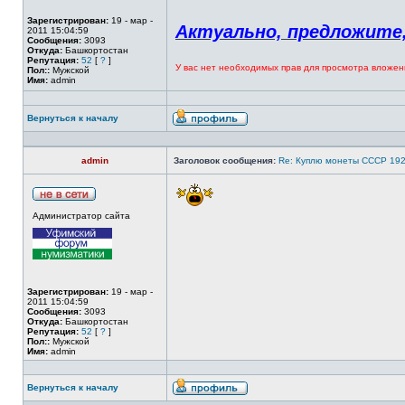
Зарегистрирован:
19 - мар -
Актуально, предложите,
2011 15:04:59
Сообщения:
3093
Откуда:
Башкортостан
Репутация:
52
[
?
]
У вас нет необходимых прав для просмотра вложен
Пол::
Мужской
Имя:
admin
Вернуться к началу
admin
Заголовок сообщения:
Re: Куплю монеты СССР 19
Администратор сайта
Зарегистрирован:
19 - мар -
2011 15:04:59
Сообщения:
3093
Откуда:
Башкортостан
Репутация:
52
[
?
]
Пол::
Мужской
Имя:
admin
Вернуться к началу