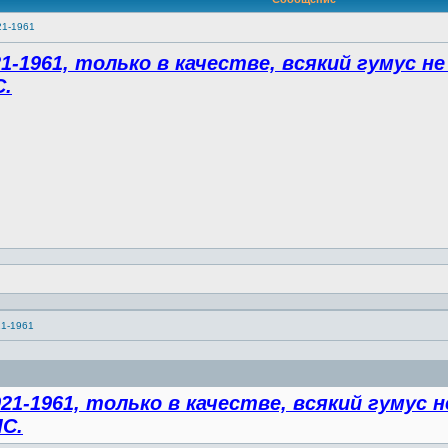
21-1961
-1961, только в качестве, всякий гумус не
С.
21-1961
1-1961, только в качестве, всякий гумус н
С.