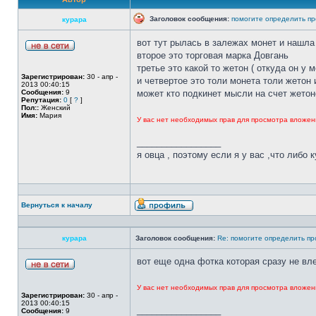
Заголовок сообщения:
помогите определить пр
курара
вот тут рылась в залежах монет и нашла 
второе это торговая марка Довгань
третье это какой то жетон ( откуда он у 
Зарегистрирован:
30 - апр -
и четвертое это толи монета толи жетон 
2013 00:40:15
Сообщения:
9
может кто подкинет мысли на счет жетоно
Репутация:
0
[
?
]
Пол::
Женский
Имя:
Мария
У вас нет необходимых прав для просмотра вложен
_________________
я овца , поэтому если я у вас ,что либо 
Вернуться к началу
курара
Заголовок сообщения:
Re: помогите определить пр
вот еще одна фотка которая сразу не вл
У вас нет необходимых прав для просмотра вложен
Зарегистрирован:
30 - апр -
2013 00:40:15
_________________
Сообщения:
9