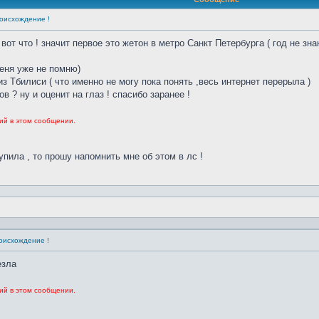
оисхождение !
вот что ! значит первое это жетон в метро Санкт Петербурга ( год не зна
меня уже не помню)
из Тбилиси ( что именно не могу пока понять ,весь интернет перерыла )
в ? ну и оценит на глаз ! спасибо заранее !
ий в этом сообщении.
купила , то прошу напомнить мне об этом в лс !
оисхождение !
езла
ий в этом сообщении.