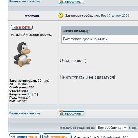
Вернуться к началу
Заголовок сообщения:
Re: 10 копеек 2002
wolfmonk
admin писал(а):
Активный участник форума
Вот такая должна быть
Окей, понял :)
_________________
Не отступать и не сдаваться!
Зарегистрирован:
29 - апр -
2012 10:04:28
Сообщения:
370
Откуда:
Уфа
Репутация:
10
[
?
]
Пол::
Мужской
Имя:
Марат
Вернуться к началу
Показать сообщения за:
Поле 
Страница
1
из
2
[ Сообщений: 16 ]