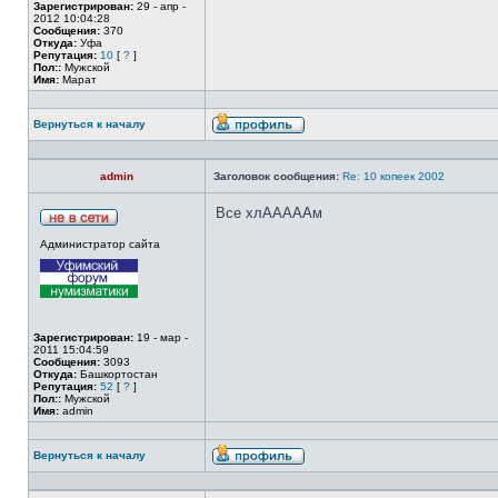
Зарегистрирован:
29 - апр -
2012 10:04:28
Сообщения:
370
Откуда:
Уфа
Репутация:
10
[
?
]
Пол::
Мужской
Имя:
Марат
Вернуться к началу
admin
Заголовок сообщения:
Re: 10 копеек 2002
Все хлАААААм
Администратор сайта
Зарегистрирован:
19 - мар -
2011 15:04:59
Сообщения:
3093
Откуда:
Башкортостан
Репутация:
52
[
?
]
Пол::
Мужской
Имя:
admin
Вернуться к началу