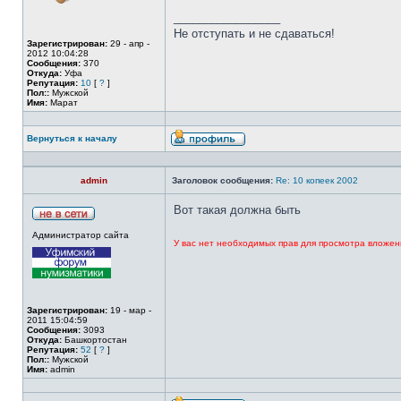
_________________
Не отступать и не сдаваться!
Зарегистрирован:
29 - апр -
2012 10:04:28
Сообщения:
370
Откуда:
Уфа
Репутация:
10
[
?
]
Пол::
Мужской
Имя:
Марат
Вернуться к началу
admin
Заголовок сообщения:
Re: 10 копеек 2002
Вот такая должна быть
Администратор сайта
У вас нет необходимых прав для просмотра вложен
Зарегистрирован:
19 - мар -
2011 15:04:59
Сообщения:
3093
Откуда:
Башкортостан
Репутация:
52
[
?
]
Пол::
Мужской
Имя:
admin