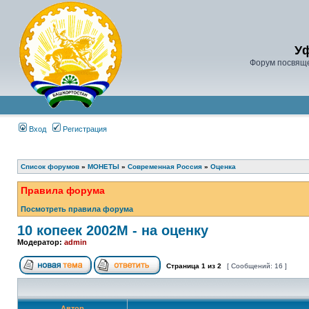
У
Форум посвяще
Вход
Регистрация
Список форумов
»
МОНЕТЫ
»
Современная Россия
»
Оценка
Правила форума
Посмотреть правила форума
10 копеек 2002М - на оценку
Модератор:
admin
Страница
1
из
2
[ Сообщений: 16 ]
Автор