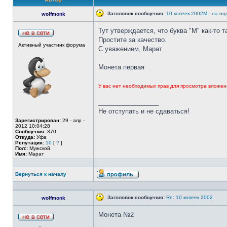
Заголовок сообщения:
10 копеек 2002М - на оц
wolfmonk
Тут утверждается, что буква "М" как-то 
Простите за качество.
Активный участник форума
С уважением, Марат
Монета первая
У вас нет необходимых прав для просмотра вложен
_________________
Не отступать и не сдаваться!
Зарегистрирован:
29 - апр -
2012 10:04:28
Сообщения:
370
Откуда:
Уфа
Репутация:
10
[
?
]
Пол::
Мужской
Имя:
Марат
Вернуться к началу
Заголовок сообщения:
Re: 10 копеек 2002
wolfmonk
Монета №2