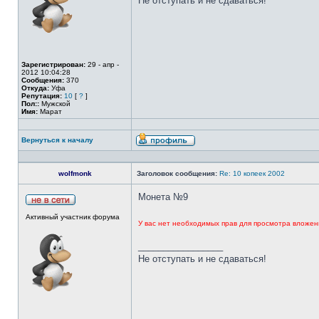
Не отступать и не сдаваться!
Зарегистрирован:
29 - апр -
2012 10:04:28
Сообщения:
370
Откуда:
Уфа
Репутация:
10
[
?
]
Пол::
Мужской
Имя:
Марат
Вернуться к началу
wolfmonk
Заголовок сообщения:
Re: 10 копеек 2002
Монета №9
Активный участник форума
У вас нет необходимых прав для просмотра вложен
_________________
Не отступать и не сдаваться!