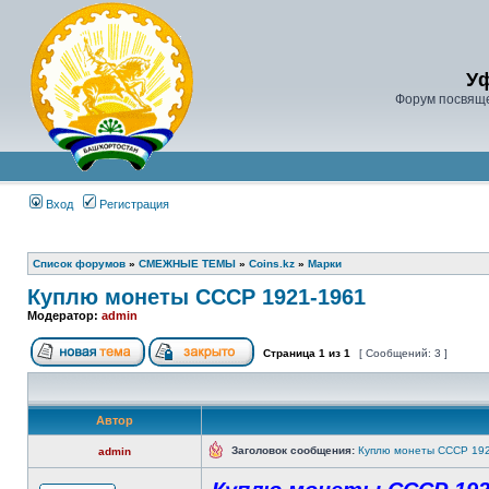
У
Форум посвяще
Вход
Регистрация
Список форумов
»
СМЕЖНЫЕ ТЕМЫ
»
Coins.kz
»
Марки
Куплю монеты СССР 1921-1961
Модератор:
admin
Страница
1
из
1
[ Сообщений: 3 ]
Автор
Заголовок сообщения:
Куплю монеты СССР 19
admin