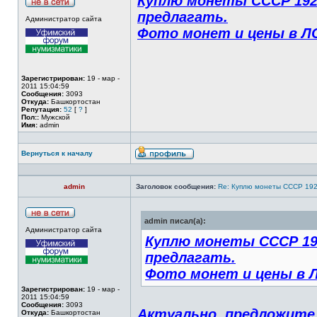
Куплю монеты СССР 1921
предлагать.
Администратор сайта
Фото монет и цены в Л
Зарегистрирован:
19 - мар -
2011 15:04:59
Сообщения:
3093
Откуда:
Башкортостан
Репутация:
52
[
?
]
Пол::
Мужской
Имя:
admin
Вернуться к началу
admin
Заголовок сообщения:
Re: Куплю монеты СССР 19
admin писал(а):
Администратор сайта
Куплю монеты СССР 192
предлагать.
Фото монет и цены в Л
Зарегистрирован:
19 - мар -
2011 15:04:59
Сообщения:
3093
Актуально, предложите,
Откуда:
Башкортостан