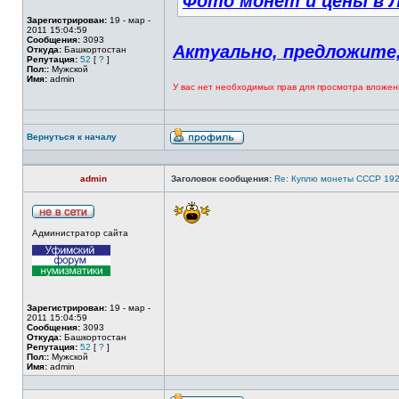
Фото монет и цены в Л
Зарегистрирован:
19 - мар -
2011 15:04:59
Сообщения:
3093
Актуально, предложите,
Откуда:
Башкортостан
Репутация:
52
[
?
]
Пол::
Мужской
Имя:
admin
У вас нет необходимых прав для просмотра вложен
Вернуться к началу
admin
Заголовок сообщения:
Re: Куплю монеты СССР 19
Администратор сайта
Зарегистрирован:
19 - мар -
2011 15:04:59
Сообщения:
3093
Откуда:
Башкортостан
Репутация:
52
[
?
]
Пол::
Мужской
Имя:
admin