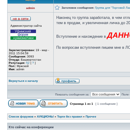
Заголовок сообщения:
Группа для "Торговой Ла
admin
Наконец то группа заработала, в чем отл
тем в продам, и увеличенная личка до 2
Администратор сайта
ДАНН
Вступление и нахождение в
По вопросам вступления пишем мне в Л
Зарегистрирован:
19 - мар -
2011 15:04:59
Сообщения:
3093
Откуда:
Башкортостан
Репутация:
52
[
?
]
Пол::
Мужской
Имя:
admin
Вернуться к началу
Показать сообщения за:
Поле 
Страница
1
из
1
[ 1 сообщение ]
Список форумов
»
АУКЦИОНЫ
»
Торги без правил
»
Прочее
Кто сейчас на конференции