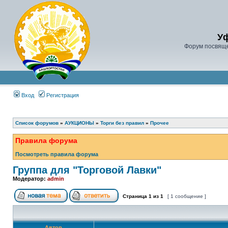
У
Форум посвяще
Вход
Регистрация
Список форумов
»
АУКЦИОНЫ
»
Торги без правил
»
Прочее
Правила форума
Посмотреть правила форума
Группа для "Торговой Лавки"
Модератор:
admin
Страница
1
из
1
[ 1 сообщение ]
Автор