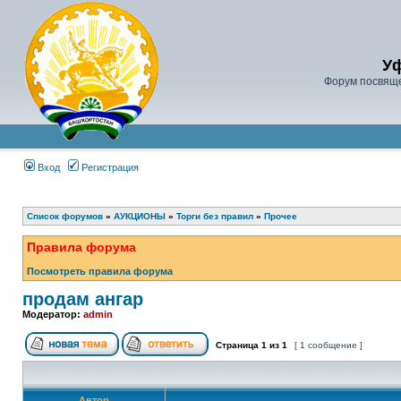
У
Форум посвяще
Вход
Регистрация
Список форумов
»
АУКЦИОНЫ
»
Торги без правил
»
Прочее
Правила форума
Посмотреть правила форума
продам ангар
Модератор:
admin
Страница
1
из
1
[ 1 сообщение ]
Автор