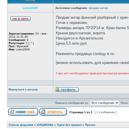
coins2000
Заголовок сообщения:
продам ангар
Продам ангар финский разборный с кран-
Готов к перевозке.
Размеры ангара 70*20*14 м. Кран-балка 5
Крыша двухскатная, ворота.
Зарегистрирован:
24 - янв -
2012 11:11:45
Находится в Архангельске.
Сообщения:
4
Цена 5,5 млн руб.
Репутация:
0
[
?
]
Пол::
Мужской
Имя:
coins2000
Реквизиты продавца сообщу в лс
(можно использовать для хранения свое
У вас нет необходимых прав для просмотра вложен
Вернуться к началу
Показать сообщения за:
Поле 
Страница
1
из
1
[ 1 сообщение ]
Список форумов
»
АУКЦИОНЫ
»
Торги без правил
»
Прочее