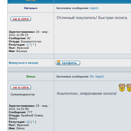
Натаныч
Заголовок сообщения:
ktjybl1
Отличный покупатель! Быстрая оплата.
Зарегистрирован:
24 - мар -
2011 11:56:15
Сообщения:
92
Откуда:
Башкортостан
Репутация:
17
[
?
]
Пол::
Мужской
Имя:
Валера
Вернуться к началу
Dimus
Заголовок сообщения:
Re: ktjybl1
Аналогично, оперативная оплата!
Супермодератор
Зарегистрирован:
25 - мар -
2011 14:21:09
Сообщения:
777
Откуда:
Крайний Север,
ЯНАО
Репутация:
24
[
?
]
Пол::
Мужской
Имя:
Dimus